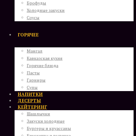
Брофуды
Холодные закуски
Соусы
ГОРЯЧЕЕ
Мангал
Кавказская кухня
Горячие блюда
Пасты
Гарниры
Супы
НАПИТКИ
ДЕСЕРТЫ
КЕЙТЕРИНГ
Шашлычки
Закуски холодные
Бургеры и круассаны
Брускетты и выпечка