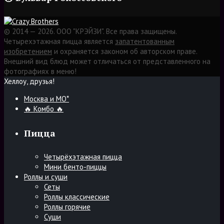
© 2014 — 2026. ООО "КРЭЙЗИ". Все права защищены.
Четырехэтажная пицца является
запатентованным
изобретением
и охраняется законом об авторском праве.
Внешний вид блюд может отличаться от представленного на
фотографиях в меню!
Хеллоу, друзья!
Москва и МО*
🔥 Комбо 🔥
Пицца
Четырёхэтажная пицца
Мини бенто-пиццы
Роллы и суши
Сеты
Роллы классические
Роллы горячие
Суши