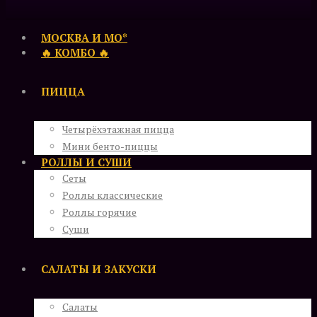
МОСКВА И МО*
🔥 КОМБО 🔥
ПИЦЦА
Четырёхэтажная пицца
Мини бенто-пиццы
РОЛЛЫ И СУШИ
Сеты
Роллы классические
Роллы горячие
Суши
САЛАТЫ И ЗАКУСКИ
Салаты